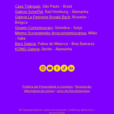
Casa Triângulo
,
São Paulo - Brasil
Galerie Scheffel
,
Bad Homburg - Alemanha
Galerie La Patinoire Royale Bach
,
Bruxelas -
Bélgica
Gowen Contemporary
,
Genebra - Suíça
Mimmo Scognamiglio Artecontemporanea
,
Milão
- Itália
Baró Galeria
,
Palma de Maiorca - Ilhas Baleares
KÖNIG Galerie
,
Berlim - Alemanha
Política de Privacidade e Cookies
/
Resolução
Alternativa de Litígio
/
Livro de Reclamações
©
Copyright Atelier Joana Vasconcelos. Crafted by
Adhesive /
Brand+Digital