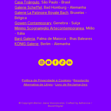
Casa Triângulo
,
São Paulo - Brasil
Galerie Scheffel
,
Bad Homburg - Alemanha
Galerie La Patinoire Royale Bach
,
Bruxelas -
Bélgica
Gowen Contemporary
,
Genebra - Suíça
Mimmo Scognamiglio Artecontemporanea
,
Milão
- Itália
Baró Galeria
,
Palma de Maiorca - Ilhas Baleares
KÖNIG Galerie
,
Berlim - Alemanha
Política de Privacidade e Cookies
/
Resolução
Alternativa de Litígio
/
Livro de Reclamações
©
Copyright Atelier Joana Vasconcelos. Crafted by
Adhesive /
Brand+Digital