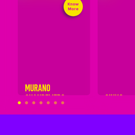
Know
More
MURANO
CHANDELIERS
SINKS