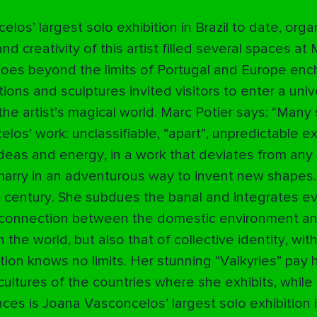
os’ largest solo exhibition in Brazil to date, org
creativity of this artist filled several spaces at
goes beyond the limits of Portugal and Europe en
ions and sculptures invited visitors to enter a uni
the artist’s magical world. Marc Potier says: “Many
os' work: unclassifiable, “apart”, unpredictable e
eas and energy, in a work that deviates from any 
marry in an adventurous way to invent new shapes.
t century. She subdues the banal and integrates ev
 a connection between the domestic environment and
he world, but also that of collective identity, with
ion knows no limits. Her stunning “Valkyries” pa
ultures of the countries where she exhibits, while 
ces is Joana Vasconcelos’ largest solo exhibition i