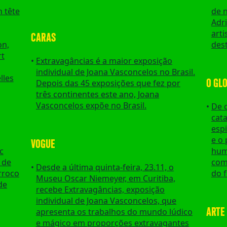
 tête
de 
Adr
art
CARAS
on,
des
rt
Extravagâncias é a maior exposição
individual de Joana Vasconcelos no Brasil.
lles
O GL
Depois das 45 exposições que fez por
três continentes este ano, Joana
Vasconcelos expõe no Brasil.
De 
cat
espi
e o 
VOGUE
c
humo
 de
com
Desde a última quinta-feira, 23.11, o
rroco
do 
Museu Oscar Niemeyer, em Curitiba,
de
recebe Extravagâncias, exposição
individual de Joana Vasconcelos, que
ARTE 
apresenta os trabalhos do mundo lúdico
e mágico em proporções extravagantes