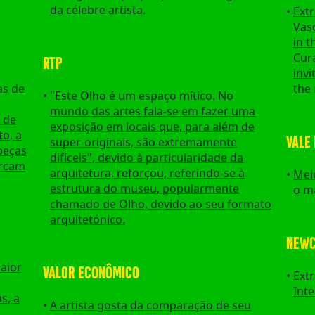
da célebre artista.
Extr
Vasc
in 
Cura
RTP
invi
as de
the 
"Este Olho é um espaço mítico. No
mundo das artes fala-se em fazer uma
 de
exposição em locais que, para além de
o, a
VALE 
super-originais, são extremamente
peças
difíceis", devido à particularidade da
arcam
arquitetura, reforçou, referindo-se à
Mei
estrutura do museu, popularmente
o m
chamado de Olho, devido ao seu formato
arquitetónico.
NEWC
aior
VALOR ECONÔMICO
Ext
Int
s, a
A artista gosta da comparação de seu