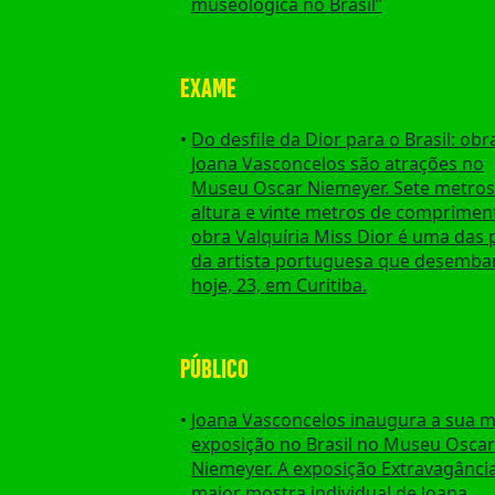
museológica no Brasil”
EXAME
Do desfile da Dior para o Brasil: obr
Joana Vasconcelos são atrações no
Museu Oscar Niemeyer. Sete metros
altura e vinte metros de compriment
obra Valquíria Miss Dior é uma das 
da artista portuguesa que desemb
hoje, 23, em Curitiba.
PÚBLICO
Joana Vasconcelos inaugura a sua m
exposição no Brasil no Museu Oscar
Niemeyer. A exposição Extravagância
maior mostra individual de Joana