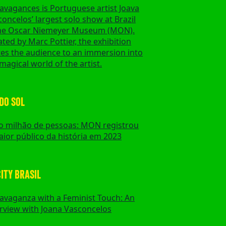
avagances is Portuguese artist Joava
oncelos’ largest solo show at Brazil
the Oscar Niemeyer Museum (MON).
ted by Marc Pottier, the exhibition
tes the audience to an immersion into
magical world of the artist.
DO SOL
o milhão de pessoas: MON registrou
aior público da história em 2023
ITY BRASIL
ravaganza with a Feminist Touch: An
erview with Joana Vasconcelos