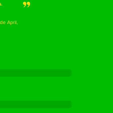
s.
e April,