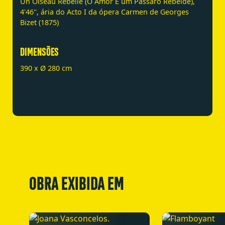
Un Oiseau Rebelle (O Amor É um Pássaro Rebelde),
4'46'', ária do Acto I da ópera Carmen de Georges
Bizet (1875)
DIMENSÕES
390 x Ø 280 cm
OBRA EXIBIDA EM