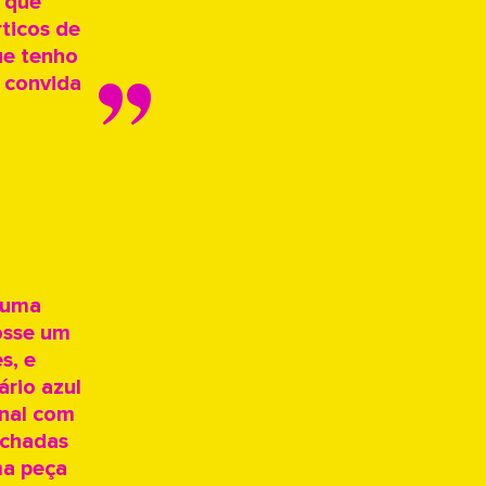
s que
ticos de
que tenho
s convida
é uma
osse um
s, e
ário azul
onal com
achadas
ma peça