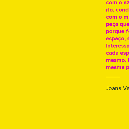
com o az
rio, con
com o ma
peça que
porque f
espaço, 
interess
cada esp
mesmo. H
mesma p
Joana V