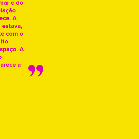
mar e do
elação
eca. A
 estava,
te com o
ito
espaço. A
o
parece a