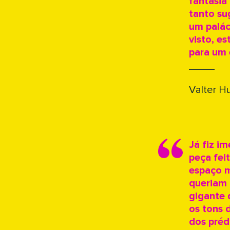
fantasia
tanto su
um palác
visto, es
para um 
Valter 
Já fiz i
peça fei
espaço m
queriam 
gigante 
os tons 
dos préd