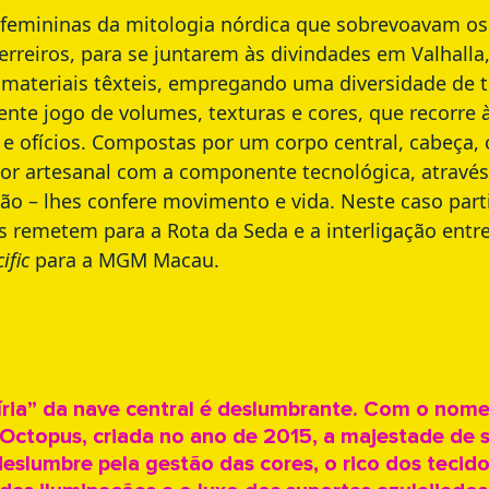
s femininas da mitologia nórdica que sobrevoavam o
erreiros, para se juntarem às divindades em Valhalla,
materiais têxteis, empregando uma diversidade de t
nte jogo de volumes, texturas e cores, que recorre à
s e ofícios. Compostas por um corpo central, cabeça,
bor artesanal com a componente tecnológica, através 
ão – lhes confere movimento e vida. Neste caso particu
remetem para a Rota da Seda e a interligação entre
cific
para a MGM Macau.
íria” da nave central é deslumbrante. Com o nom
 Octopus, criada no ano de 2015, a majestade de 
deslumbre pela gestão das cores, o rico dos tecido