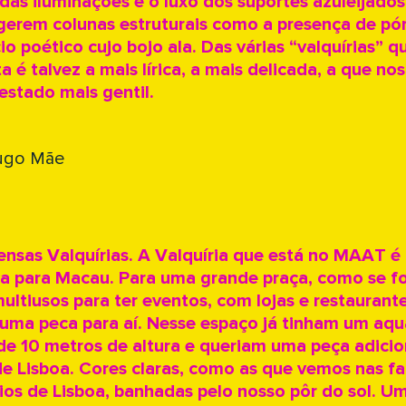
 das iluminações e o luxo dos suportes azuleijado
gerem colunas estruturais como a presença de pór
io poético cujo bojo ala. Das várias “valquírias” 
ta é talvez a mais lírica, a mais delicada, a que no
estado mais gentil.
Hugo Mãe
mensas Valquírias. A Valquíria que está no MAAT 
ta para Macau. Para uma grande praça, como se f
ultiusos para ter eventos, com lojas e restaurante
uma peca para aí. Nesse espaço já tinham um aqu
de 10 metros de altura e queriam uma peça adici
de Lisboa. Cores claras, como as que vemos nas f
ios de Lisboa, banhadas pelo nosso pôr do sol. U