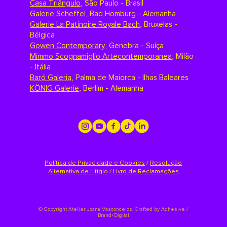
Casa Triângulo
,
São Paulo - Brasil
Galerie Scheffel
,
Bad Homburg - Alemanha
Galerie La Patinoire Royale Bach
,
Bruxelas -
Bélgica
Gowen Contemporary
,
Genebra - Suíça
Mimmo Scognamiglio Artecontemporanea
,
Milão
- Itália
Baró Galeria
,
Palma de Maiorca - Ilhas Baleares
KÖNIG Galerie
,
Berlim - Alemanha
Política de Privacidade e Cookies
/
Resolução
Alternativa de Litígio
/
Livro de Reclamações
©
Copyright Atelier Joana Vasconcelos. Crafted by
Adhesive /
Brand+Digital