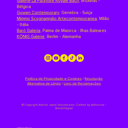
Galerie La Patinoire Royale Bach
,
Bruxelas -
Bélgica
Gowen Contemporary
,
Genebra - Suíça
Mimmo Scognamiglio Artecontemporanea
,
Milão
- Itália
Baró Galeria
,
Palma de Maiorca - Ilhas Baleares
KÖNIG Galerie
,
Berlim - Alemanha
Política de Privacidade e Cookies
/
Resolução
Alternativa de Litígio
/
Livro de Reclamações
©
Copyright Atelier Joana Vasconcelos. Crafted by
Adhesive /
Brand+Digital