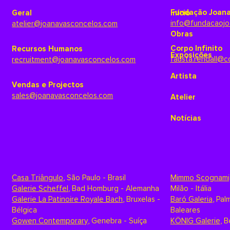
Fundação Joana
Geral
Início
info@fundacaojo
atelier@joanavasconcelos.com
Obras
Corpo Infinito
Recursos Humanos
Exposições
fausta.rendall@c
recruitment@joanavasconcelos.com
Artista
Vendas e Projectos
sales@joanavasconcelos.com
Atelier
Notícias
Casa Triângulo
,
São Paulo - Brasil
Mimmo Scognami
Galerie Scheffel
,
Bad Homburg - Alemanha
Milão - Itália
Galerie La Patinoire Royale Bach
,
Bruxelas -
Baró Galeria
,
Palm
Bélgica
Baleares
Gowen Contemporary
,
Genebra - Suíça
KÖNIG Galerie
,
B