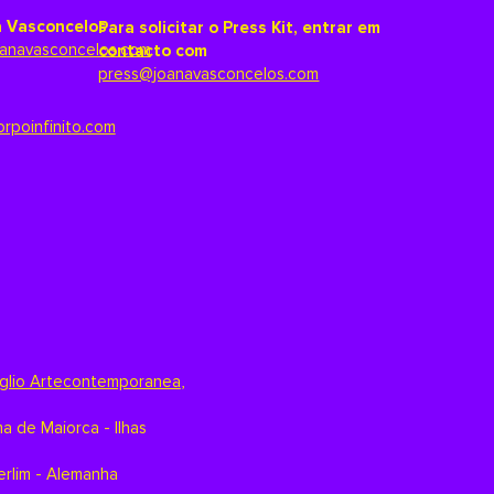
 Vasconcelos
Para solicitar o Press Kit, entrar em
anavasconcelos.com
contacto com
press@joanavasconcelos.com
orpoinfinito.com
glio Artecontemporanea
,
a de Maiorca - Ilhas
erlim - Alemanha