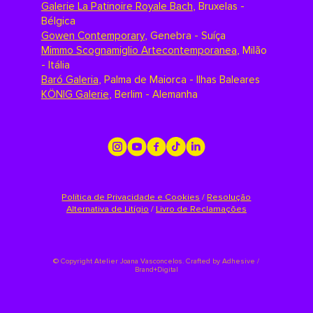
Galerie La Patinoire Royale Bach
,
Bruxelas -
Bélgica
Gowen Contemporary
,
Genebra - Suíça
Mimmo Scognamiglio Artecontemporanea
,
Milão
- Itália
Baró Galeria
,
Palma de Maiorca - Ilhas Baleares
KÖNIG Galerie
,
Berlim - Alemanha
Política de Privacidade e Cookies
/
Resolução
Alternativa de Litígio
/
Livro de Reclamações
©
Copyright Atelier Joana Vasconcelos. Crafted by
Adhesive /
Brand+Digital