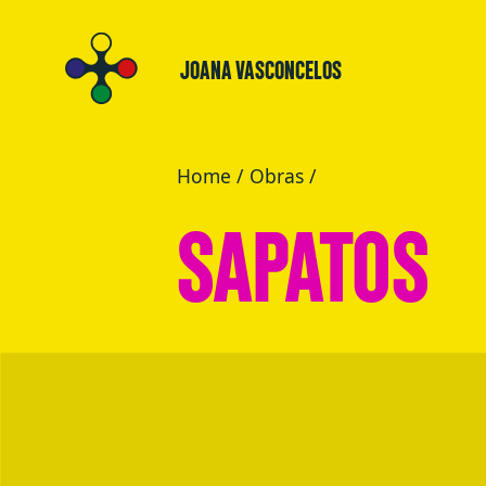
JOANA VASCONCELOS
Home
/
Obras
/
SAPATOS