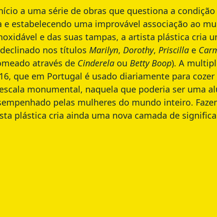
ício a uma série de obras que questiona a condição
ha e estabelecendo uma improvável associação ao mu
noxidável
e das suas tampas, a artista plástica cria
(declinado nos títulos
Marilyn
,
Dorothy
,
Priscilla
e
Car
(nomeado através de
Cinderela
ou
Betty Boop
). A multi
6, que em Portugal é usado diariamente para cozer 
 escala monumental, naquela que poderia ser uma alu
empenhado pelas mulheres do mundo inteiro. Fazen
ista plástica cria ainda uma nova camada de signific