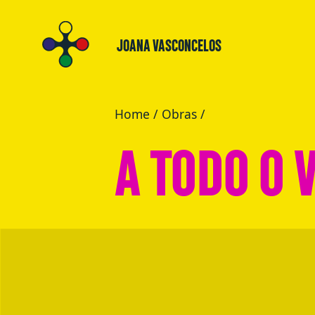
JOANA VASCONCELOS
Home
/
Obras
/
A TODO O 