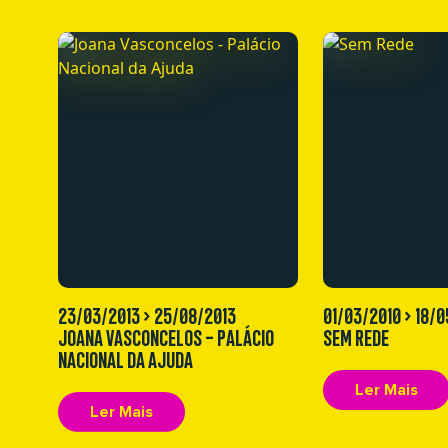
23/03/2013 > 25/08/2013
01/03/2010 > 18/
JOANA VASCONCELOS - PALÁCIO
SEM REDE
NACIONAL DA AJUDA
Ler Mais
Ler Mais